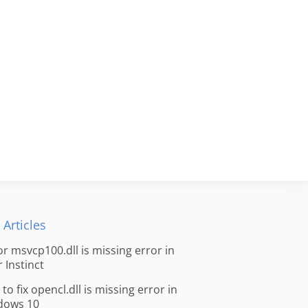
 Articles
for msvcp100.dll is missing error in
r Instinct
to fix opencl.dll is missing error in
dows 10