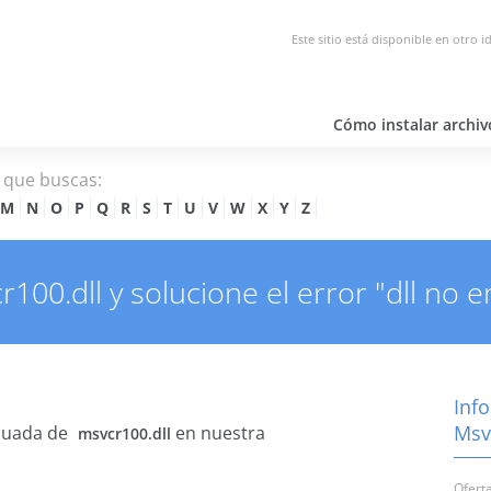
Este sitio está disponible en otro i
Cómo instalar archiv
l que buscas:
M
N
O
P
Q
R
S
T
U
V
W
X
Y
Z
100.dll y solucione el error "dll no 
Inf
Msv
cuada de
en nuestra
msvcr100.dll
Oferta