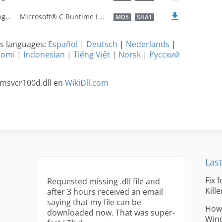
U.S. English
Microsoft® C Runtime Library
MD5
SHA1
os languages:
Español
|
Deutsch
|
Nederlands
|
uomi
|
Indonesian
|
Tiếng Việt
|
Norsk
|
Русский
 msvcr100d.dll en
WikiDll.com
Last
Fix 
Requested missing .dll file and
Kille
after 3 hours received an email
saying that my file can be
How 
downloaded now. That was super-
Win