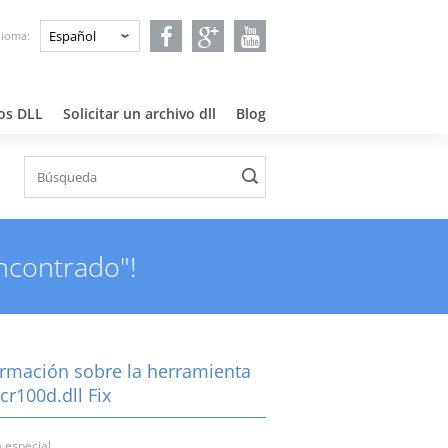
dioma:
os DLL
Solicitar un archivo dll
Blog
encontrado"!
ormación sobre la herramienta
cr100d.dll Fix
 especial