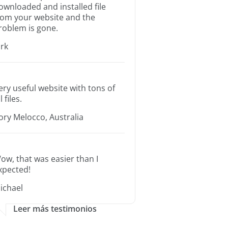
ownloaded and installed file
rom your website and the
roblem is gone.
irk
ery useful website with tons of
l files.
ory Melocco, Australia
ow, that was easier than I
xpected!
ichael
Leer más testimonios