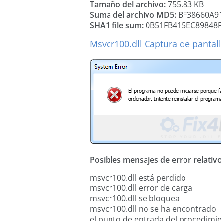
Tamaño del archivo:
755.83 KB
Suma del archivo MD5:
BF38660A9
SHA1 file sum:
0B51FB415EC89848
Msvcr100.dll Captura de pantall
Posibles mensajes de error relativos
msvcr100.dll está perdido
msvcr100.dll error de carga
msvcr100.dll se bloquea
msvcr100.dll no se ha encontrado
el punto de entrada del procedimi