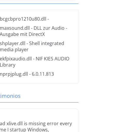
bcgcbpro1210u80.dll
-
maxsound.dll
- DLL zur Audio -
Ausgabe mit DirectX
shplayer.dll
- Shell integrated
media player
ekfpixaudio.dll
- NIF KIES AUDIO
Library
nprpjplug.dll
- 6.0.11.813
timonios
ad xlive.dll is missing error every
ime I startup Windows,