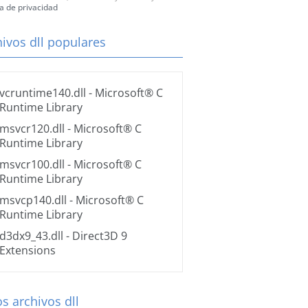
ca de privacidad
hivos dll populares
vcruntime140.dll
- Microsoft® C
Runtime Library
msvcr120.dll
- Microsoft® C
Runtime Library
msvcr100.dll
- Microsoft® C
Runtime Library
msvcp140.dll
- Microsoft® C
Runtime Library
d3dx9_43.dll
- Direct3D 9
Extensions
s archivos dll