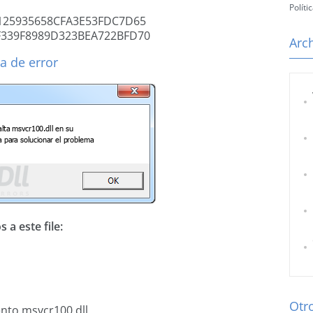
Políti
125935658CFA3E53FDC7D65
F339F8989D323BEA722BFD70
Arc
a de error
 a este file:
Otro
ento msvcr100.dll