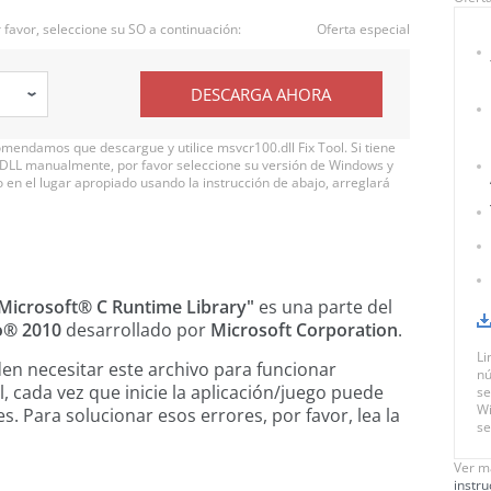
favor, seleccione su SO a continuación:
Oferta especial
DESCARGA AHORA
mendamos que descargue y utilice msvcr100.dll Fix Tool. Si tiene
vo DLL manualmente, por favor seleccione su versión de Windows y
en el lugar apropiado usando la instrucción de abajo, arreglará
Microsoft® C Runtime Library"
es una parte del
o® 2010
desarrollado por
Microsoft Corporation
.
Li
en necesitar este archivo para funcionar
nú
l, cada vez que inicie la aplicación/juego puede
se
Wi
s. Para solucionar esos errores, por favor, lea la
se
Ver m
instr