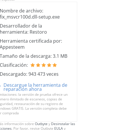
Nombre de archivo:
fix_msvcr100d.dll-setup.exe
Desarrollador de la
herramienta: Restoro
Herramienta certificada por:
Appesteem
Tamaño de la descarga: 3.1 MB
Clasificación:
Descargado: 943 473 veces
Descargue la herramienta de
reparación ahora
mitaciones: la versión de prueba ofrece un
mero ilimitado de escaneos, copias de
guridad, restauración de su registro de
ndows GRATIS. La versión completa debe
r comprada
ás información sobre
Outbyte
y
Desinstalar las
ucciones
. Por favor, revise Outbyte
EULA
y