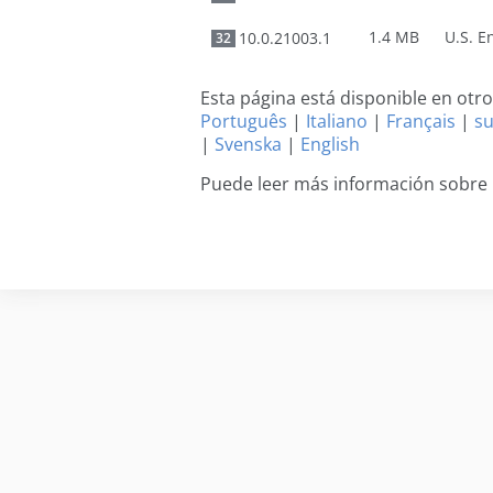
1.4 MB
10.0.21003.1
32
Esta página está disponible en otr
Português
|
Italiano
|
Français
|
s
|
Svenska
|
English
Puede leer más información sobre