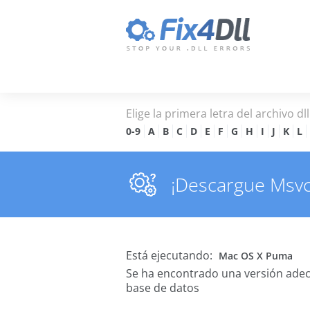
Elige la primera letra del archivo dl
0-9
A
B
C
D
E
F
G
H
I
J
K
L
¡Descargue Msvcr
Está ejecutando:
Mac OS X Puma
Se ha encontrado una versión ade
base de datos