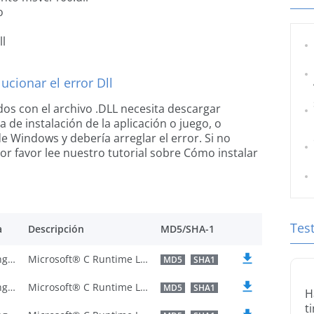
o
l
cionar el error Dll
dos con el archivo .DLL necesita descargar
a de instalación de la aplicación o juego, o
de Windows y debería arreglar el error. Si no
or favor lee nuestro tutorial sobre Cómo instalar
Tes
a
Descripción
MD5/SHA-1
U.S. English
Microsoft® C Runtime Library
MD5
SHA1
U.S. English
Microsoft® C Runtime Library
MD5
SHA1
H
t