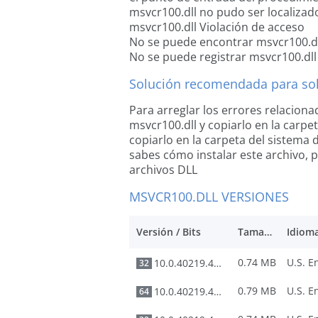
msvcr100.dll no pudo ser localizad
msvcr100.dll Violación de acceso
No se puede encontrar msvcr100.dl
No se puede registrar msvcr100.dll
Solución recomendada para solu
Para arreglar los errores relaciona
msvcr100.dll y copiarlo en la carpet
copiarlo en la carpeta del sistema 
sabes cómo instalar este archivo, p
archivos DLL
MSVCR100.DLL VERSIONES
Versión / Bits
Tamaño
Idiom
0.74 MB
10.0.40219.473
32
0.79 MB
10.0.40219.473
64