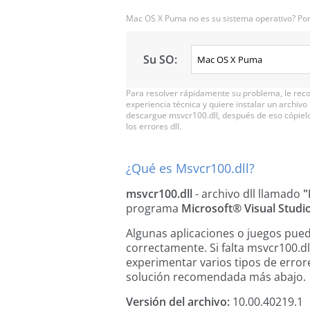
Mac OS X Puma no es su sistema operativo? Por 
Su SO:
Para resolver rápidamente su problema, le reco
experiencia técnica y quiere instalar un archi
descargue msvcr100.dll, después de eso cópielo 
los errores dll.
¿Qué es Msvcr100.dll?
msvcr100.dll
- archivo dll llamado
"
programa
Microsoft® Visual Studi
Algunas aplicaciones o juegos pued
correctamente. Si falta msvcr100.dl
experimentar varios tipos de errore
solución recomendada más abajo.
Versión del archivo:
10.00.40219.1