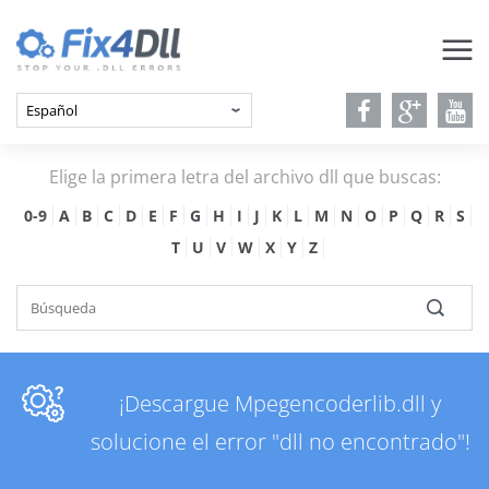
Elige la primera letra del archivo dll que buscas:
0-9
A
B
C
D
E
F
G
H
I
J
K
L
M
N
O
P
Q
R
S
T
U
V
W
X
Y
Z
¡Descargue Mpegencoderlib.dll y
solucione el error "dll no encontrado"!