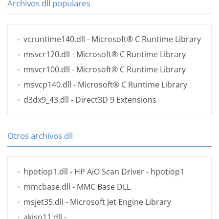
Archivos dll populares
vcruntime140.dll
- Microsoft® C Runtime Library
msvcr120.dll
- Microsoft® C Runtime Library
msvcr100.dll
- Microsoft® C Runtime Library
msvcp140.dll
- Microsoft® C Runtime Library
d3dx9_43.dll
- Direct3D 9 Extensions
Otros archivos dll
hpotiop1.dll
- HP AiO Scan Driver - hpotiop1
mmcbase.dll
- MMC Base DLL
msjet35.dll
- Microsoft Jet Engine Library
akisp11.dll
-