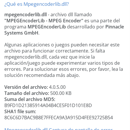
¿Qué es Mpegencoderlib.dll?
mpegencoderlib.dll
- archivo dll llamado
"MPEGEncoderLib - MPEG Encoder"
es una parte del
programa
MPEGEncoderLib
desarrollado por
Pinnacle
Systems GmbH
.
Algunas aplicaciones o juegos pueden necesitar este
archivo para funcionar correctamente. Si falta
mpegencoderlib.dll, cada vez que inicie la
aplicación/juego puede experimentar varios tipos de
errores. Para solucionar esos errores, por favor, lea la
solución recomendada más abajo.
Versión del archivo:
4.0.5.00
Tamaño del archivo:
500.00 KB
Suma del archivo MD5:
B9FD1D21385914A04B4CE5F01D101E8D
SHA1 file sum:
8C6C6D7BAC9B8E7FFECA9A3A915D4FEE92725B54
Mpegencoderlib.dll Captura de pantalla de error